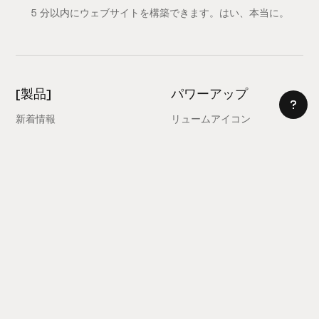
5 分以内にウェブサイトを構築できます。はい、本当に。
[製品]
パワーアップ
新着情報
リュームアイコン
AI サイトビルダー
カラーパレット
ウェブフローライブラリ
属性
フィグマライブラリー
無題の UI
リアクトライブラリ
学ぶ
図書館
ウェブフロースタイルガイド
クロームエクステンション
Site Builder Import
価格設定
クライアントファーストドキ
ュメント