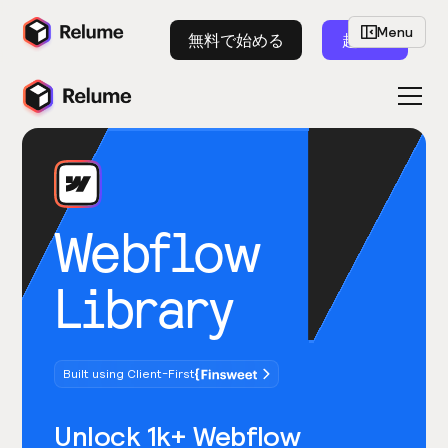
Menu
無料で始める
起動
Webflow
Library
Built using Client-First
Unlock 1k+ Webflow