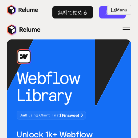
Menu
無料で始める
起動
Webflow
Library
Built using Client-First
Unlock 1k+ Webflow