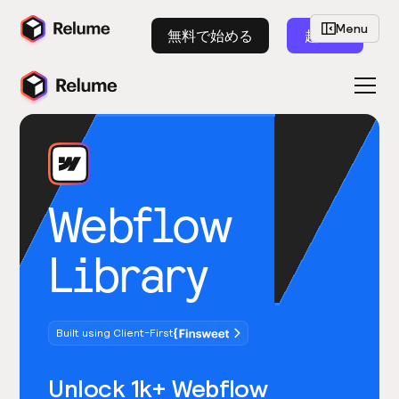
Menu
無料で始める
起動
Webflow
Library
Built using Client-First
Unlock 1k+ Webflow