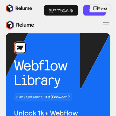
Menu
無料で始める
起動
Webflow
Library
Built using Client-First
Unlock 1k+ Webflow