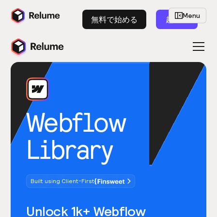
Menu
無料で始める
起動
Webflow
Library
Built using Client-First
Unlock 1k+ Webflow