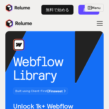
Menu
無料で始める
起動
Webflow
Library
Built using Client-First
Unlock 1k+ Webflow