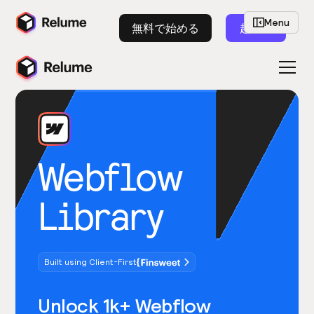
Menu
無料で始める
起動
Webflow
Library
Built using Client-First
Unlock 1k+ Webflow