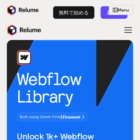
Menu
無料で始める
起動
Webflow
Library
Built using Client-First
Unlock 1k+ Webflow