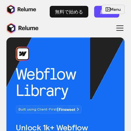
Menu
無料で始める
起動
Webflow
Library
Built using Client-First
Unlock 1k+ Webflow