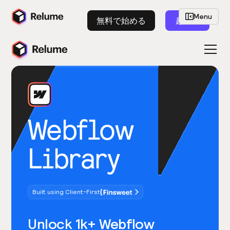
Menu
無料で始める
起動
Webflow
Library
Built using Client-First
Unlock 1k+ Webflow