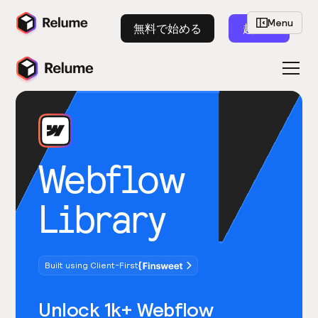
Menu
無料で始める
起動
Webflow
Library
Built using Client-First
Unlock 1k+ Webflow