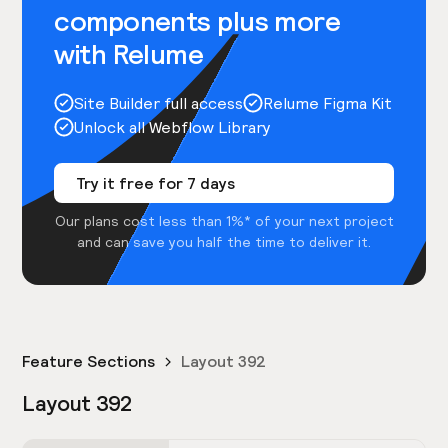
components plus more
with Relume
Site Builder full access
Relume Figma Kit
Unlock all Webflow Library
Try it free for 7 days
Our plans cost less than 1%* of your next project
and can save you half the time to deliver it.
Feature Sections
Layout 392
Layout 392