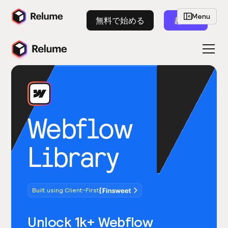
Menu
無料で始める
起動
Webflow
Library
Built using Client-First
Unlock 1k+ Webflow