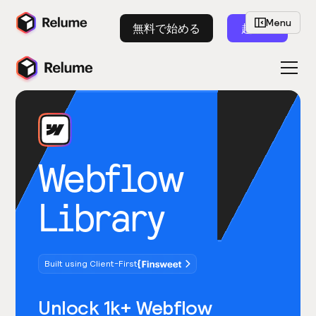
Menu
無料で始める
起動
Webflow
Library
Built using Client-First
Unlock 1k+ Webflow