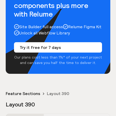
components plus more
with Relume
Site Builder full access
Relume Figma Kit
Unlock all Webflow Library
Try it free for 7 days
Our plans cost less than 1%* of your next project
and can save you half the time to deliver it.
Feature Sections
Layout 390
Layout 390