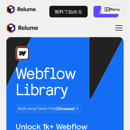
Menu
無料で始める
起動
Webflow
Library
Built using Client-First
Unlock 1k+ Webflow