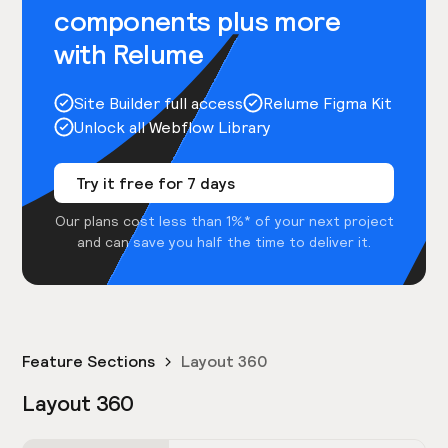
components plus more
with Relume
Site Builder full access
Relume Figma Kit
Unlock all Webflow Library
Try it free for 7 days
Our plans cost less than 1%* of your next project
and can save you half the time to deliver it.
Feature Sections
Layout 360
Layout 360