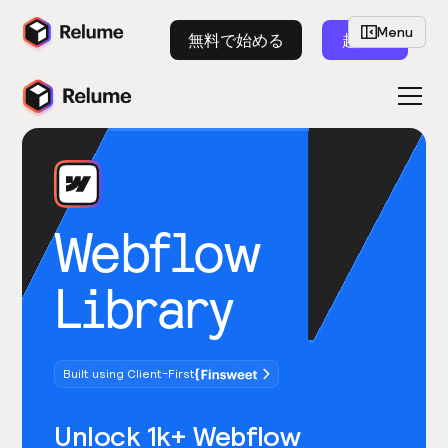
Menu
無料で始める
起動
Webflow
Library
Built using Client-First
Unlock 1k+ Webflow