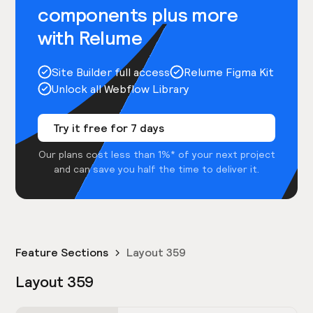
components plus more
with Relume
Site Builder full access
Relume Figma Kit
Unlock all Webflow Library
Try it free for 7 days
Our plans cost less than 1%* of your next project
and can save you half the time to deliver it.
Feature Sections
Layout 359
Layout 359