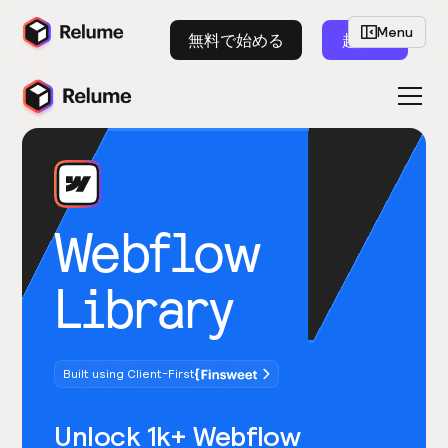
Menu
無料で始める
起動
Webflow
Library
Built using Client-First
Unlock 1k+ Webflow