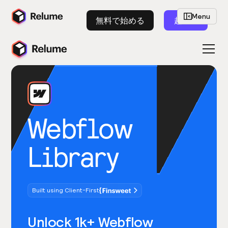
Menu
無料で始める
起動
Webflow
Library
Built using Client-First
Unlock 1k+ Webflow