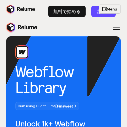
Menu
無料で始める
起動
Webflow
Library
Built using Client-First
Unlock 1k+ Webflow