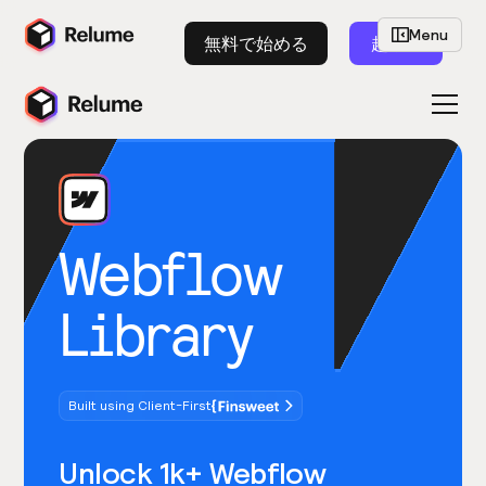
Menu
無料で始める
起動
Webflow
Library
Built using Client-First
Unlock 1k+ Webflow