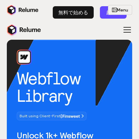
Menu
無料で始める
起動
Webflow
Library
Built using Client-First
Unlock 1k+ Webflow