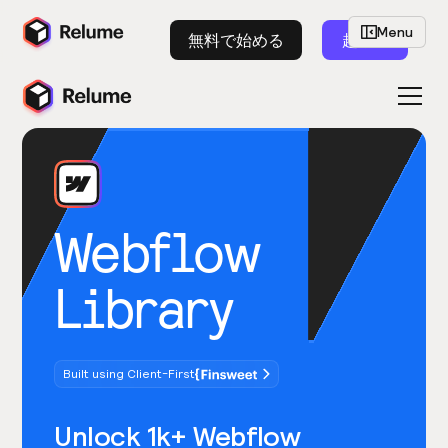
Menu
無料で始める
起動
Webflow
Library
Built using Client-First
Unlock 1k+ Webflow