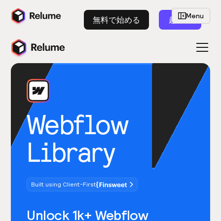
Menu
無料で始める
起動
Webflow
Library
Built using Client-First
Unlock 1k+ Webflow