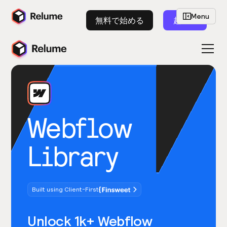
Menu
無料で始める
起動
Webflow
Library
Built using Client-First
Unlock 1k+ Webflow