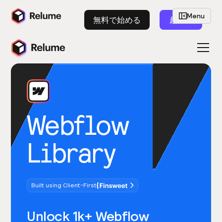
Menu
無料で始める
起動
Webflow
Library
Built using Client-First
Unlock 1k+ Webflow