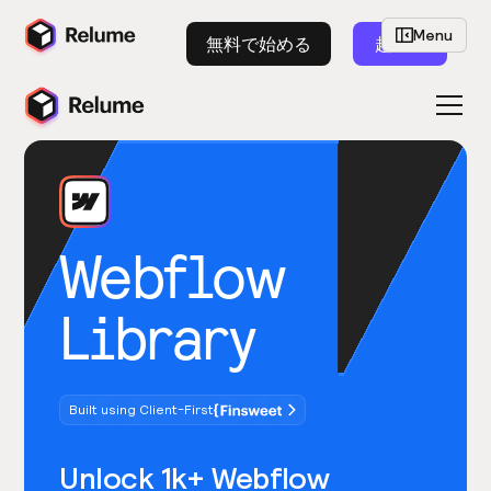
Menu
無料で始める
起動
Webflow
Library
Built using Client-First
Unlock 1k+ Webflow