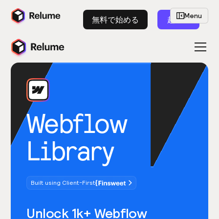
Menu
無料で始める
起動
Webflow
Library
Built using Client-First
Unlock 1k+ Webflow