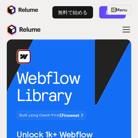
Menu
無料で始める
起動
Webflow
Library
Built using Client-First
Unlock 1k+ Webflow