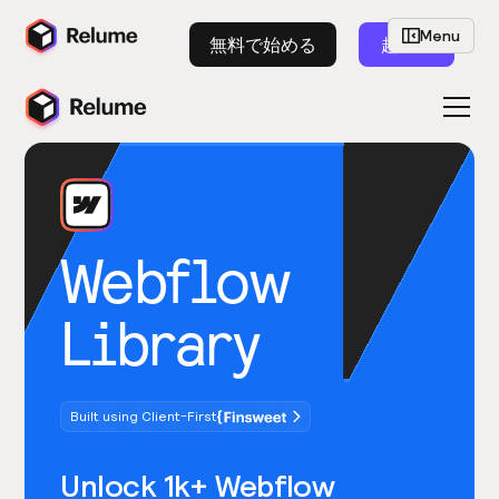
Menu
無料で始める
起動
Webflow
Library
Built using Client-First
Unlock 1k+ Webflow