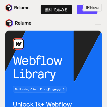
Menu
無料で始める
起動
Webflow
Library
Built using Client-First
Unlock 1k+ Webflow