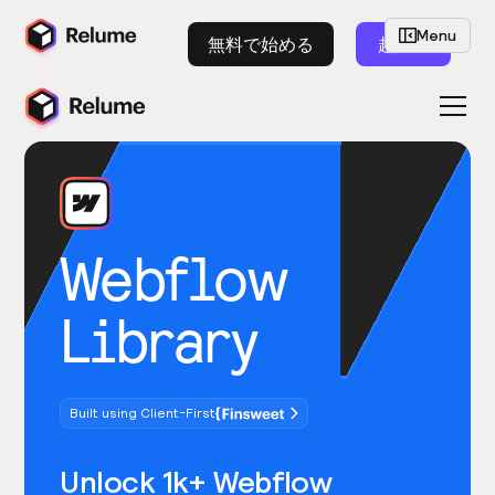
Menu
無料で始める
起動
Webflow
Library
Built using Client-First
Unlock 1k+ Webflow