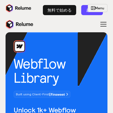
Menu
無料で始める
起動
Webflow
Library
Built using Client-First
Unlock 1k+ Webflow