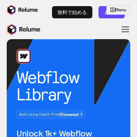
Menu
無料で始める
起動
Webflow
Library
Built using Client-First
Unlock 1k+ Webflow