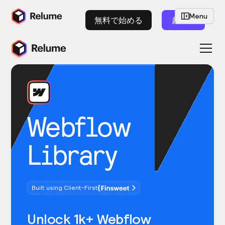
Menu
無料で始める
起動
Webflow
Library
Built using Client-First
Unlock 1k+ Webflow