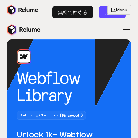
Menu
無料で始める
起動
Webflow
Library
Built using Client-First
Unlock 1k+ Webflow