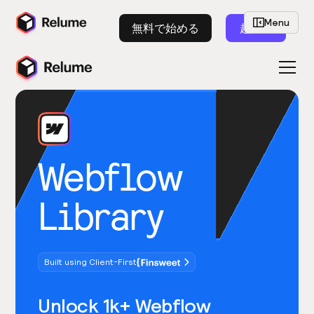
Menu
無料で始める
起動
Webflow
Library
Built using Client-First
Unlock 1k+ Webflow