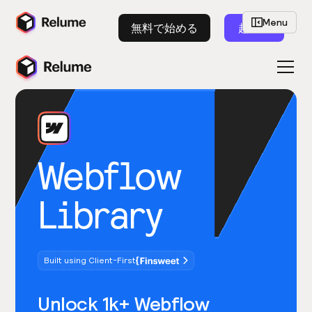
Menu
無料で始める
起動
Webflow
Library
Built using Client-First
Unlock 1k+ Webflow