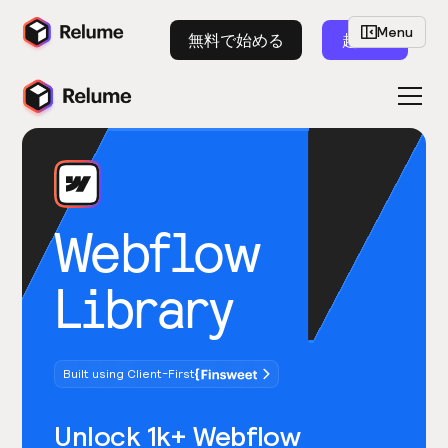
Menu
無料で始める
起動
Webflow
Library
Built using Client-First
Unlock 1k+ Webflow