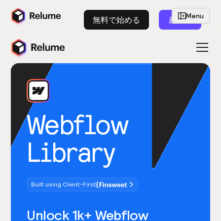
Menu
無料で始める
起動
Webflow
Library
Built using Client-First
Unlock 1k+ Webflow