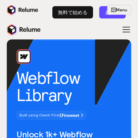
Menu
無料で始める
起動
Webflow
Library
Built using Client-First
Unlock 1k+ Webflow