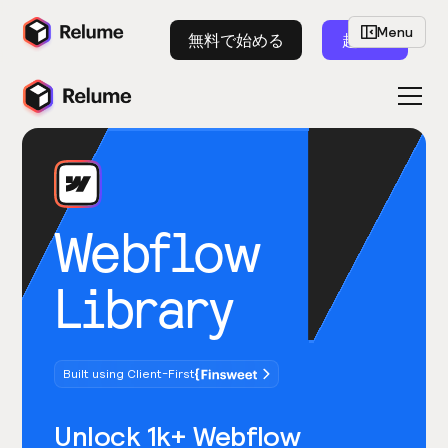
Menu
無料で始める
起動
Webflow
Library
Built using Client-First
Unlock 1k+ Webflow