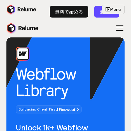
Menu
無料で始める
起動
Webflow
Library
Built using Client-First
Unlock 1k+ Webflow