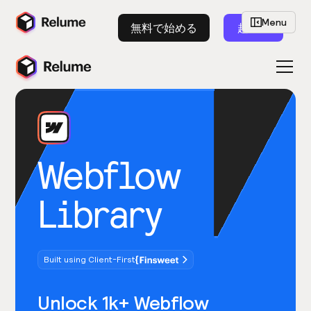
Menu
無料で始める
起動
Webflow
Library
Built using Client-First
Unlock 1k+ Webflow