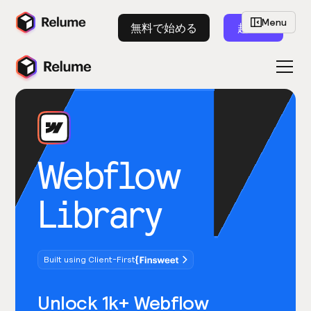
Menu
無料で始める
起動
Webflow
Library
Built using Client-First
Unlock 1k+ Webflow