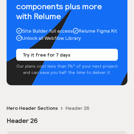
components plus more
with Relume
Site Builder full access
Relume Figma Kit
Unlock all Webflow Library
Try it free for 7 days
Our plans cost less than 1%* of your next project
and can save you half the time to deliver it.
Hero Header Sections
Header 26
Header 26