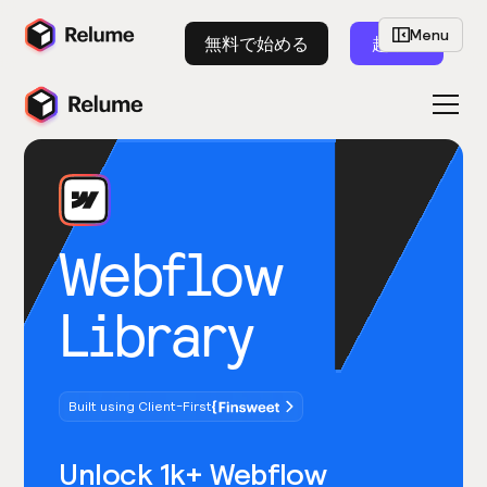
Menu
無料で始める
起動
Webflow
Library
Built using Client-First
Unlock 1k+ Webflow