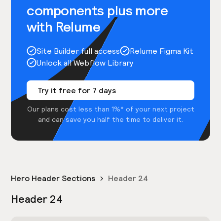
components plus more
with Relume
Site Builder full access
Relume Figma Kit
Unlock all Webflow Library
Try it free for 7 days
Our plans cost less than 1%* of your next project
and can save you half the time to deliver it.
Hero Header Sections
Header 24
Header 24