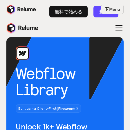
Menu
無料で始める
起動
Webflow
Library
Built using Client-First
Unlock 1k+ Webflow