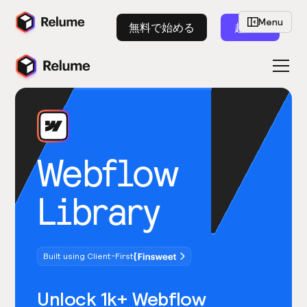
Menu
無料で始める
起動
Webflow
Library
Built using Client-First
Unlock 1k+ Webflow