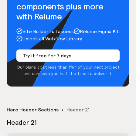
components plus more
with Relume
Site Builder full access
Relume Figma Kit
Unlock all Webflow Library
Try it free for 7 days
Our plans cost less than 1%* of your next project
and can save you half the time to deliver it.
Hero Header Sections
Header 21
Header 21