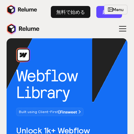
Menu
無料で始める
起動
Webflow
Library
Built using Client-First
Unlock 1k+ Webflow