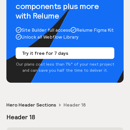
components plus more
with Relume
Site Builder full access
Relume Figma Kit
Unlock all Webflow Library
Try it free for 7 days
Our plans cost less than 1%* of your next project
and can save you half the time to deliver it.
Hero Header Sections
Header 18
Header 18