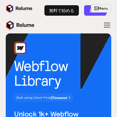
Menu
無料で始める
起動
Webflow
Library
Built using Client-First
Unlock 1k+ Webflow