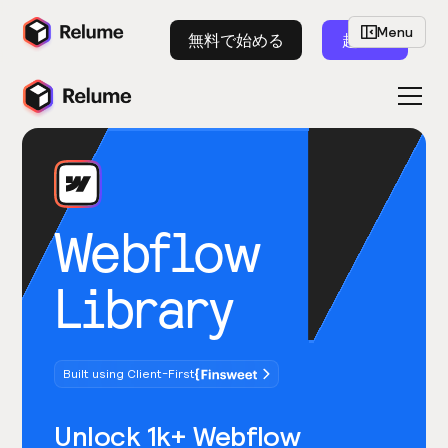
Menu
無料で始める
起動
Webflow
Library
Built using Client-First
Unlock 1k+ Webflow