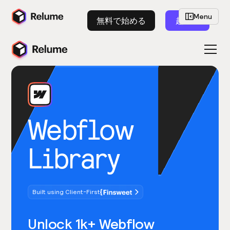
Menu
無料で始める
起動
Webflow
Library
Built using Client-First
Unlock 1k+ Webflow