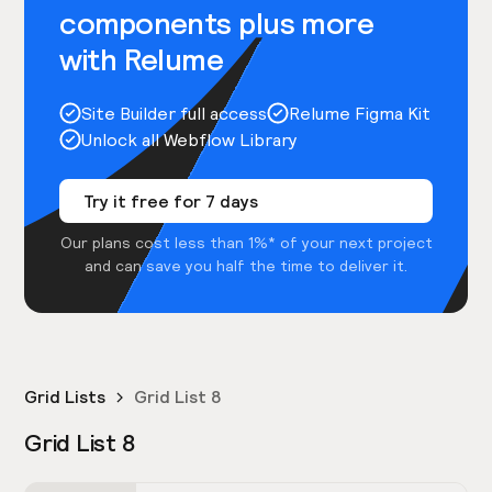
components plus more
with Relume
Site Builder full access
Relume Figma Kit
Unlock all Webflow Library
Try it free for 7 days
Our plans cost less than 1%* of your next project
and can save you half the time to deliver it.
Grid Lists
Grid List 8
Grid List 8